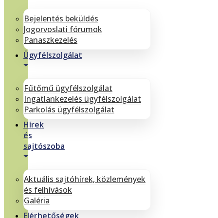
Bejelentés beküldés
Jogorvoslati fórumok
Panaszkezelés
Ügyfélszolgálat
Fűtőmű ügyfélszolgálat
Ingatlankezelés ügyfélszolgálat
Parkolás ügyfélszolgálat
Hírek
és
sajtószoba
Aktuális sajtóhírek, közlemények
és felhívások
Galéria
Elérhetőségek