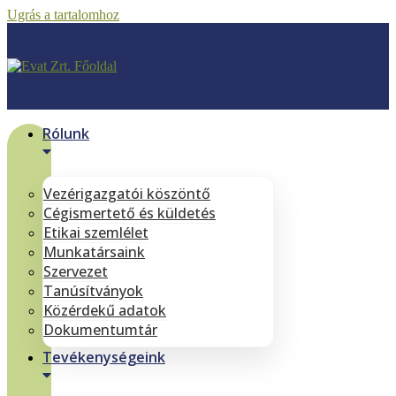
Ugrás a tartalomhoz
Rólunk
Vezérigazgatói köszöntő
Cégismertető és küldetés
Etikai szemlélet
Munkatársaink
Szervezet
Tanúsítványok
Közérdekű adatok
Dokumentumtár
Tevékenységeink