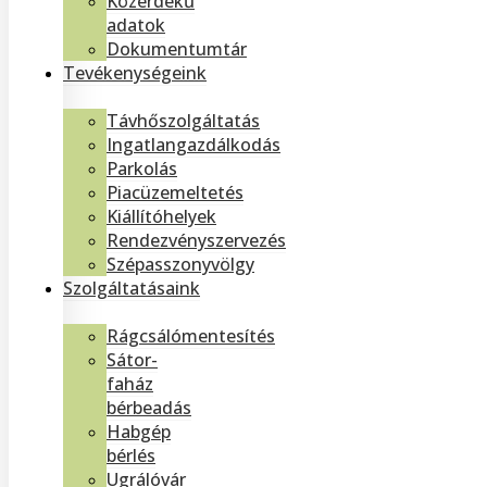
Közérdekű
adatok
Dokumentumtár
Tevékenységeink
Távhőszolgáltatás
Ingatlangazdálkodás
Parkolás
Piacüzemeltetés
Kiállítóhelyek
Rendezvényszervezés
Szépasszonyvölgy
Szolgáltatásaink
Rágcsálómentesítés
Sátor-
faház
bérbeadás
Habgép
bérlés
Ugrálóvár