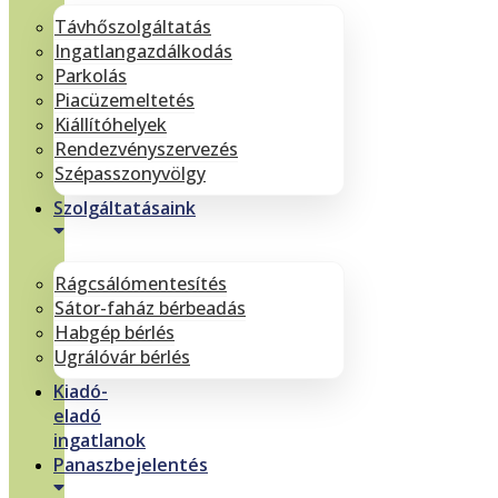
Távhőszolgáltatás
Ingatlangazdálkodás
Parkolás
Piacüzemeltetés
Kiállítóhelyek
Rendezvényszervezés
Szépasszonyvölgy
Szolgáltatásaink
Rágcsálómentesítés
Sátor-faház bérbeadás
Habgép bérlés
Ugrálóvár bérlés
Kiadó-
eladó
ingatlanok
Panaszbejelentés