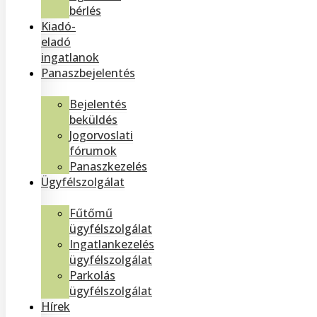
bérlés
Kiadó-
eladó
ingatlanok
Panaszbejelentés
Bejelentés
beküldés
Jogorvoslati
fórumok
Panaszkezelés
Ügyfélszolgálat
Fűtőmű
ügyfélszolgálat
Ingatlankezelés
ügyfélszolgálat
Parkolás
ügyfélszolgálat
Hírek