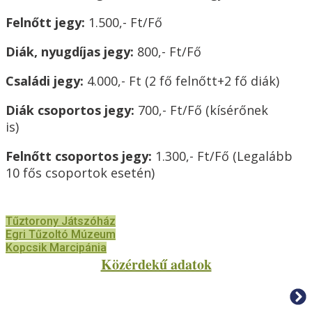
Felnőtt jegy:
1.500,- Ft/Fő
Diák, nyugdíjas jegy:
800,- Ft/Fő
Családi jegy:
4.000,- Ft
(2 fő felnőtt+2 fő diák)
Diák csoportos jegy:
700,- Ft/Fő
(kísérőnek
is)
Felnőtt csoportos jegy:
1.300,- Ft/Fő
(Legalább
10 fős csoportok esetén)
Tűztorony Játszóház
Egri Tűzoltó Múzeum
Kopcsik Marcipánia
Közérdekű adatok