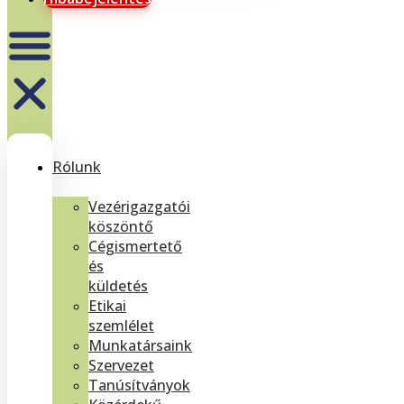
Rólunk
Vezérigazgatói
köszöntő
Cégismertető
és
küldetés
Etikai
szemlélet
Munkatársaink
Szervezet
Tanúsítványok