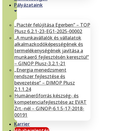
Pályázataink
„Piactér felújítása Egerben” – TOP
Plusz 6.2.1-23-EG1-2025-00002
„A munkavállalók és vállalatok
alkalmazkodóképességének és
termelékenységének javítása a
munkaerő fejlesztésén keresztül”
– GINOP Plusz-3.2.1-21
„Energia menedzsment
rendszer fejlesztése és
bevezetése” – DIMOP Plusz
2.1.1.24
Humánerőforrás készség- és
kompetenciafejlesztése az EVAT
Zrt.-nél – GINOP-6.1.5-17-2018-
00191
Karrier
Hibabejelentés