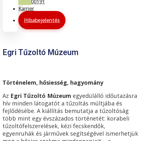
00191
Karrier
Hibabejelentés
Egri Tűzoltó Múzeum
Történelem, hősiesség, hagyomány
Az
Egri Tűzoltó Múzeum
egyedülálló időutazásra
hív minden látogatót a tűzoltás múltjába és
fejlődésébe. A kiállítás bemutatja a tűzoltóság
több mint egy évszázados történetét: korabeli
tűzoltófelszerelések, kézi fecskendők,
egyenruhák és járművek segítségével ismerhetjük
meg a hősies szakma mindennapjait – a